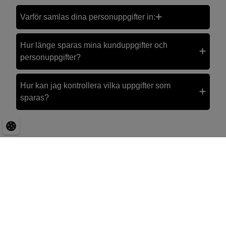
Varför samlas dina personuppgifter in:
​​​​​​​Hur länge sparas mina kunduppgifter och
personuppgifter?
Hur kan jag kontrollera vilka uppgifter som
sparas?
KONTAKTA OSS
BYGGLÄNKAR
Vårgatan 1
Takbyte
761 50 Norrtälje
Inomhusrenovering