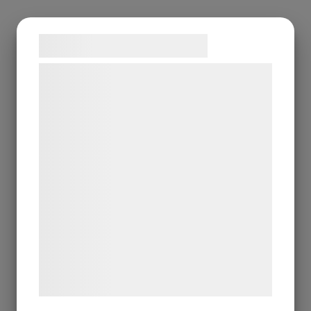
Samtykke til cookies
Vi og vores samarbejdspartnere bruger
teknologier, herunder cookies, til at
indsamle oplysninger om dig til forskellige
formål, herunder: Tilpasning af annoncering,
bedre brugeroplevelse, funktionalitet,
statistik og marketing. Disse oplysninger
kan blive delt med annoncerings- og
analysepartnere, som kan kombinere dem
med data, du tidligere har givet dem eller
de har indsamlet gennem din brug af deres
tjenester. Ved at klikke på 'OK' giver du
samtykke til disse formål.