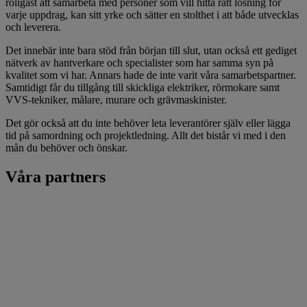
roligast att samarbeta med personer som vill hitta rätt lösning för
varje uppdrag, kan sitt yrke och sätter en stolthet i att både utvecklas
och leverera.
Det innebär inte bara stöd från början till slut, utan också ett gediget
nätverk av hantverkare och specialister som har samma syn på
kvalitet som vi har. Annars hade de inte varit våra samarbetspartner.
Samtidigt får du tillgång till skickliga elektriker, rörmokare samt
VVS-tekniker, målare, murare och grävmaskinister.
Det gör också att du inte behöver leta leverantörer själv eller lägga
tid på samordning och projektledning. Allt det bistår vi med i den
mån du behöver och önskar.
Våra partners