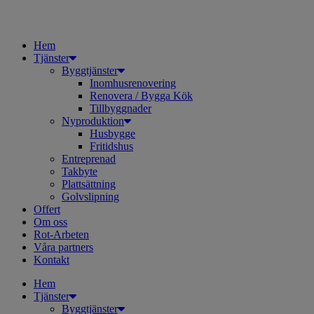
Hem
Tjänster
Byggtjänster
Inomhusrenovering
Renovera / Bygga Kök
Tillbyggnader
Nyproduktion
Husbygge
Fritidshus
Entreprenad
Takbyte
Plattsättning
Golvslipning
Offert
Om oss
Rot-Arbeten
Våra partners
Kontakt
Hem
Tjänster
Byggtjänster