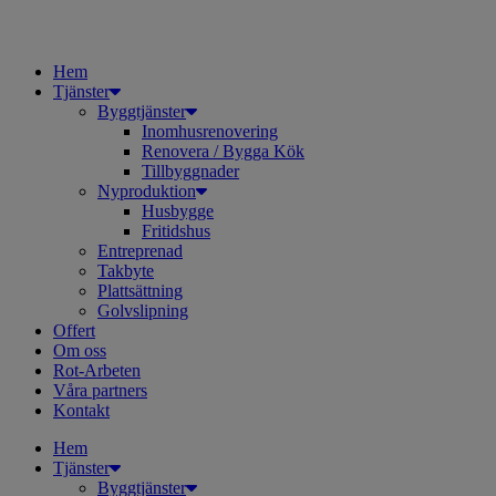
Hem
Tjänster
Byggtjänster
Inomhusrenovering
Renovera / Bygga Kök
Tillbyggnader
Nyproduktion
Husbygge
Fritidshus
Entreprenad
Takbyte
Plattsättning
Golvslipning
Offert
Om oss
Rot-Arbeten
Våra partners
Kontakt
Hem
Tjänster
Byggtjänster