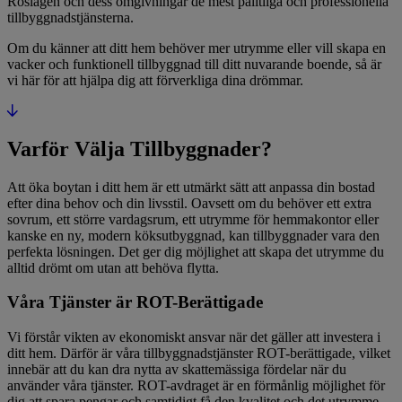
Roslagen och dess omgivningar de mest pålitliga och professionella
tillbyggnadstjänsterna.
Om du känner att ditt hem behöver mer utrymme eller vill skapa en
vacker och funktionell tillbyggnad till ditt nuvarande boende, så är
vi här för att hjälpa dig att förverkliga dina drömmar.
Varför Välja Tillbyggnader?
Att öka boytan i ditt hem är ett utmärkt sätt att anpassa din bostad
efter dina behov och din livsstil. Oavsett om du behöver ett extra
sovrum, ett större vardagsrum, ett utrymme för hemmakontor eller
kanske en ny, modern köksutbyggnad, kan tillbyggnader vara den
perfekta lösningen. Det ger dig möjlighet att skapa det utrymme du
alltid drömt om utan att behöva flytta.
Våra Tjänster är ROT-Berättigade
Vi förstår vikten av ekonomiskt ansvar när det gäller att investera i
ditt hem. Därför är våra tillbyggnadstjänster ROT-berättigade, vilket
innebär att du kan dra nytta av skattemässiga fördelar när du
använder våra tjänster. ROT-avdraget är en förmånlig möjlighet för
dig att spara pengar och samtidigt få den kvalitet och det utrymme