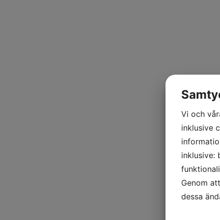
Samtyc
Vi och vår
inklusive 
informatio
inklusive:
funktional
Genom att 
dessa änd