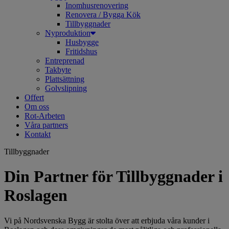
Inomhusrenovering
Renovera / Bygga Kök
Tillbyggnader
Nyproduktion
Husbygge
Fritidshus
Entreprenad
Takbyte
Plattsättning
Golvslipning
Offert
Om oss
Rot-Arbeten
Våra partners
Kontakt
Tillbyggnader
Din Partner för Tillbyggnader i
Roslagen
Vi på Nordsvenska Bygg är stolta över att erbjuda våra kunder i