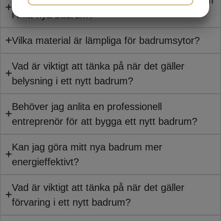
i mitt nya badrum?
MARKETING
STATISTIK
Vilka material är lämpliga för badrumsytor?
Vad är viktigt att tänka på när det gäller
belysning i ett nytt badrum?
Behöver jag anlita en professionell
entreprenör för att bygga ett nytt badrum?
Kan jag göra mitt nya badrum mer
energieffektivt?
Vad är viktigt att tänka på när det gäller
förvaring i ett nytt badrum?